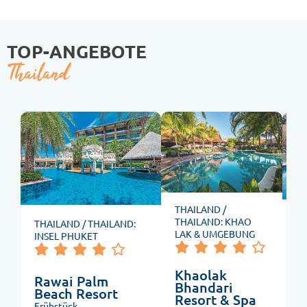
TOP-ANGEBOTE
Thailand
THAILAND /
TH
THAILAND: KHAO
THAILAND / THAILAND:
IN
LAK & UMGEBUNG
INSEL PHUKET
D
Khaolak
Rawai Palm
C
Bhandari
Beach Resort
&
Resort & Spa
Frühstück