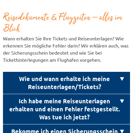
beim Veranstalter eingehen. Bei kurzfristigen
zur Auswahl: Kreditkarte, Rechnung,
Buchungen (in der Regel kürzer als 4 Wochen
Lastschriftverfahren, EC-Karte bzw. bar bei
Reisedokumente & Flugzeiten – alles im
vor Reiseantritt) wird sofort der Gesamtpreis
Tickethinterlegung am (Tickethinterlegung)
Blick
fällig. Gern stehen wir für Ihre Fragen bezüglich
Flughafen. Sie können dies i.d.R. den
telefonisch
des Zeitpunktes Ihrer Zahlung
zur
allgemeinen Geschäftsbedingungen der
Wann erhalten Sie Ihre Tickets und Reiseunterlagen? Wie
Verfügung.
erkennen Sie mögliche Fehler darin? Wir erklären auch, was
Reiseveranstalter/ Leistungsträger entnehmen.
der Sicherungsschein bedeutet und wie Sie bei
(siehe auch Punkt: Gebühren bei
Tickethinterlegungen am Flughafen vorgehen.
Tickethinterlegungen)
Wie und wann erhalte ich meine
Reiseunterlagen/Tickets?
Ich habe meine Reiseunterlagen
Normalerweise werden alle Reiseunterlagen
erhalten und einen Fehler festgestellt.
sowie Tickets kostenfrei per Postbrief
Was tue ich jetzt?
zugestellt. Je nach Zahlungsart und
Kurzfristigkeit erhalten Sie die
Bekomme ich einen Sicherungsschein