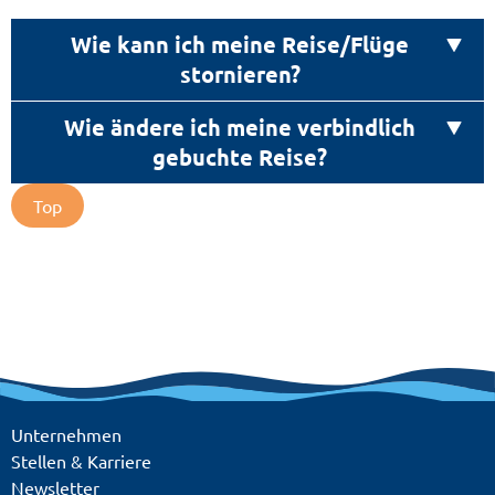
der Stornokosten mitzuteilen. Diese sind je
Wie kann ich meine Reise/Flüge
nach Stornierungsdatum immer
unterschiedlich.
stornieren?
Wie ändere ich meine verbindlich
gebuchte Reise?
Top
Leider ist eine Stornierung Ihrer Reise oder
eine Umbuchung mit Kosten verbunden. Daher
empfehlen wir Ihnen den Abschluss eines
Reiseschutzes. Unser alltours Reisecenter Team
berät Sie gerne. Wenn keiner der
Reiseteilnehmer die gebuchte Reise antreten
kann, muss die Reise schriftlich vom
Unternehmen
Reiseanmelder storniert werden. Der
Stellen & Karriere
Umbuchungswunsch erfolgt ebenfalls
Newsletter