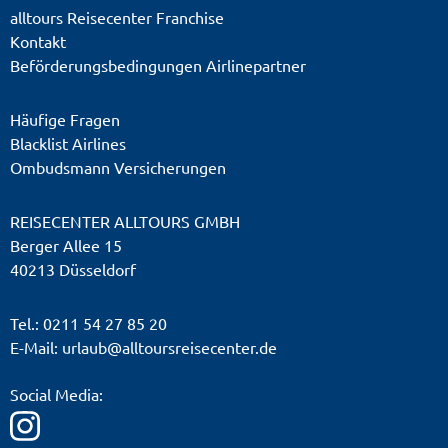
schriftlich vom Reiseanmelder. Sollte allerdings
alltours Reisecenter Franchise
nur einer der Reiseteilnehmer an der Reise
Kontakt
nicht teilnehmen können, so kann er eine
Beförderungsbedingungen Airlinepartner
Ersatzperson benennen, die statt seiner die
Reise antritt. Die Namensänderung ist im
Häufige Fragen
Normalfall kostenpflichtig und bei bestimmten
Blacklist Airlines
Ombudsmann Versicherungen
Fluggesellschaften bedauerlicherweise gar
nicht möglich. Die Höhe der Storno- und
REISECENTER ALLTOURS GMBH
Umbuchungsgebühren entnehmen Sie bitte den
Berger Allee 15
AGB Ihres jeweils gebuchten Leistungsträgers
40213 Düsseldorf
bzw. Reiseveranstalters. Gerne stehen wir Ihnen
mit Rat und Tat persönlich zur Seite.
Tel.: 0211 54 27 85 20
E-Mail:
urlaub@alltoursreisecenter.de
Social Media: