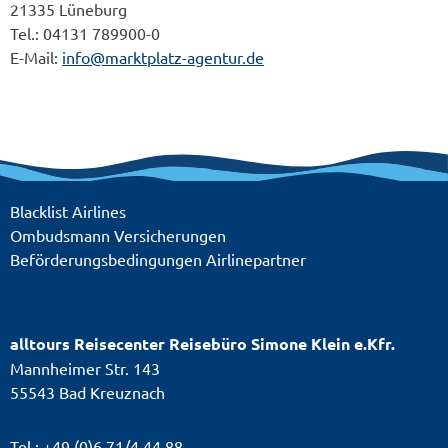
21335 Lüneburg
Tel.: 04131 789900-0
E-Mail:
info@marktplatz-agentur.de
Blacklist Airlines
Ombudsmann Versicherungen
Beförderungsbedingungen Airlinepartner
alltours Reisecenter Reisebüro Simone Klein e.Kfr.
Mannheimer Str. 143
55543 Bad Kreuznach
Tel.: +49 (0)6 71/4 44 88