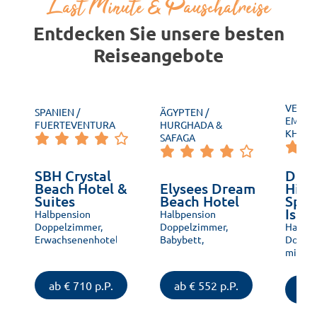
Last Minute & Pauschalreise
Entdecken Sie unsere besten
Reiseangebote
VEREI
SPANIEN /
ÄGYPTEN /
EMIRAT
FUERTEVENTURA
HURGHADA &
KHAIM
SAFAGA
SBH Crystal
Doub
Beach Hotel &
Elysees Dream
Hilt
Suites
Beach Hotel
Spa 
Isla
Halbpension
Halbpension
Doppelzimmer,
Doppelzimmer,
Halbpe
Erwachsenenhotel,
Babybett,
Doppel
Urlaub zu Zweit,
Babyausstattung,
mit Kin
Direkte
Familienfreundlich,
Babyau
Strandlage, Pool
Familienfreundlich,
Babysit
ab € 710 p.P.
ab € 552 p.P.
ab 
beheizt,
Kostenloses W-
Kosmet
Strandnähe,
LAN, Barrierefrei,
Behand
Massagen und
Strandnähe,
Direkte