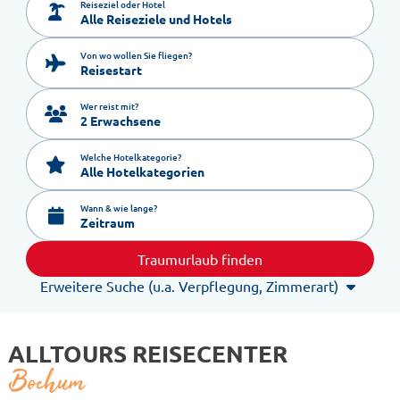
Reiseziel oder Hotel
Von wo wollen Sie fliegen?
Reisestart
Wer reist mit?
2 Erwachsene
Welche Hotelkategorie?
Alle Hotelkategorien
Wann & wie lange?
Zeitraum
Traumurlaub finden
Erweitere Suche (u.a. Verpflegung, Zimmerart)
ALLTOURS REISECENTER
Bochum