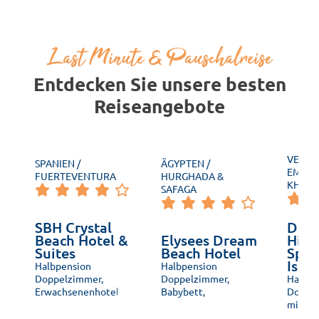
Last Minute & Pauschalreise
Entdecken Sie unsere besten
Reiseangebote
VEREI
SPANIEN /
ÄGYPTEN /
EMIRAT
FUERTEVENTURA
HURGHADA &
KHAIM
SAFAGA
SBH Crystal
Doub
Beach Hotel &
Elysees Dream
Hilt
Suites
Beach Hotel
Spa 
Isla
Halbpension
Halbpension
Doppelzimmer,
Doppelzimmer,
Halbpe
Erwachsenenhotel,
Babybett,
Doppel
Urlaub zu Zweit,
Babyausstattung,
mit Kin
Direkte
Familienfreundlich,
Babyau