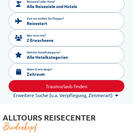
Reiseziel oder Hotel
Von wo wollen Sie fliegen?
Reisestart
Wer reist mit?
2 Erwachsene
Welche Hotelkategorie?
Alle Hotelkategorien
Wann & wie lange?
Zeitraum
Traumurlaub finden
Erweitere Suche (u.a. Verpflegung, Zimmerart)
ALLTOURS REISECENTER
Biedenkopf