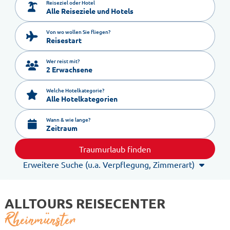
Reiseziel oder Hotel
Von wo wollen Sie fliegen?
Reisestart
Wer reist mit?
2 Erwachsene
Welche Hotelkategorie?
Alle Hotelkategorien
Wann & wie lange?
Zeitraum
Traumurlaub finden
Erweitere Suche (u.a. Verpflegung, Zimmerart)
ALLTOURS REISECENTER
Rheinmünster