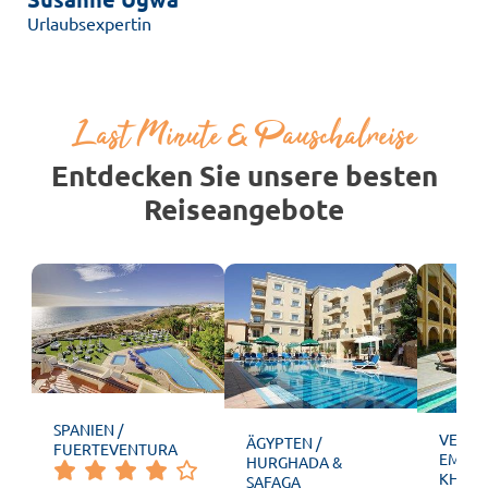
Urlaubsexpertin
Last Minute & Pauschalreise
Entdecken Sie unsere besten
Reiseangebote
SPANIEN /
VEREI
ÄGYPTEN /
FUERTEVENTURA
EMIRAT
HURGHADA &
KHAIM
SAFAGA