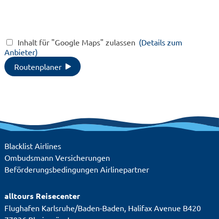
Restaurant,
Badela
Sandstrand, WLAN
Wasser
vorhanden
Wellne
Spielpl
Inhalt für "Google Maps" zulassen
(Details zum
Spielz
Anbieter)
Kinder
Restau
Routenplaner
Sandst
vorhan
Blacklist Airlines
Ombudsmann Versicherungen
Beförderungsbedingungen Airlinepartner
alltours Reisecenter
Flughafen Karlsruhe/Baden-Baden, Halifax Avenue B420