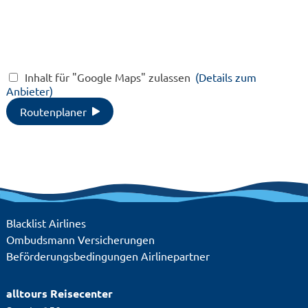
Spielplatz,
Fitness
Kinderpool,
Pool, 
Restaurant,
Badela
Sandstrand, WLAN
Wasser
vorhanden
Wellne
Spielpl
Inhalt für "Google Maps" zulassen
(Details zum
Spielz
Anbieter)
Kinder
Restau
Routenplaner
Sandst
vorhan
Blacklist Airlines
Ombudsmann Versicherungen
Beförderungsbedingungen Airlinepartner
alltours Reisecenter