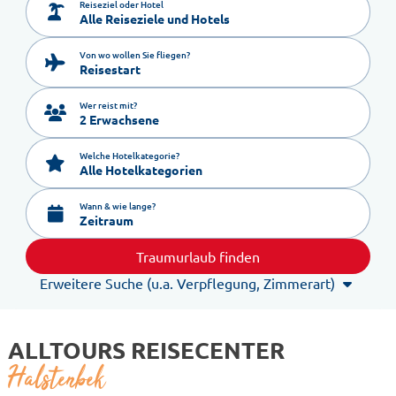
Reiseziel oder Hotel
Von wo wollen Sie fliegen?
Reisestart
Wer reist mit?
2 Erwachsene
Welche Hotelkategorie?
Alle Hotelkategorien
Wann & wie lange?
Zeitraum
Traumurlaub finden
Erweitere Suche (u.a. Verpflegung, Zimmerart)
ALLTOURS REISECENTER
Halstenbek