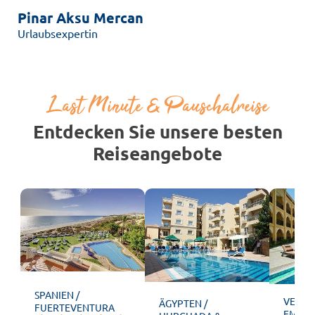
Pinar Aksu Mercan
Urlaubsexpertin
Last Minute & Pauschalreise
Entdecken Sie unsere besten
Reiseangebote
SPANIEN /
VEREI
ÄGYPTEN /
FUERTEVENTURA
EMIRAT