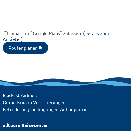
Spielplatz,
Fitness
Kinderpool,
Pool, 
Restaurant,
Badela
Sandstrand, WLAN
Wasser
vorhanden
Wellne
Spielpl
Inhalt für "Google Maps" zulassen
(Details zum
Spielz
Anbieter)
Kinder
Restau
Routenplaner
Sandst
vorhan
Blacklist Airlines
Ombudsmann Versicherungen
Beförderungsbedingungen Airlinepartner
alltours Reisecenter