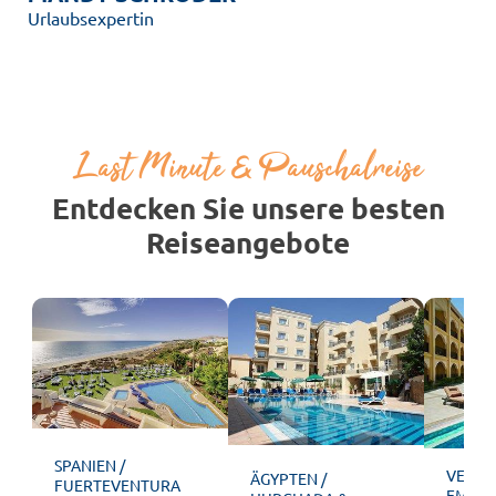
Urlaubsexpertin
Last Minute & Pauschalreise
Entdecken Sie unsere besten
Reiseangebote
SPANIEN /
VEREI
ÄGYPTEN /
FUERTEVENTURA
EMIRAT