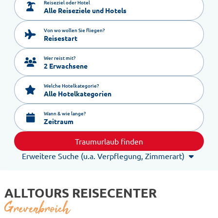
Reiseziel oder Hotel
Von wo wollen Sie fliegen?
Reisestart
Wer reist mit?
2 Erwachsene
Welche Hotelkategorie?
Alle Hotelkategorien
Wann & wie lange?
Zeitraum
Traumurlaub finden
Erweitere Suche (u.a. Verpflegung, Zimmerart)
ALLTOURS REISECENTER
Grevenbroich