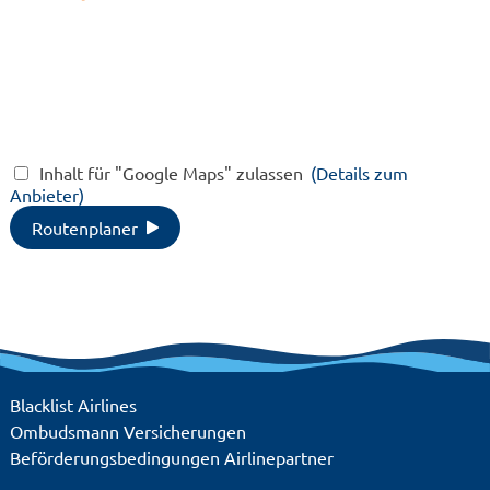
vorhanden
Wassersport,
Körper
Wellness, Parken,
Maxiclu
Spielplatz,
Fitness
Kinderpool,
Pool, 
Restaurant,
Badela
Sandstrand, WLAN
Wasser
vorhanden
Wellne
Spielpl
Inhalt für "Google Maps" zulassen
(Details zum
Spielz
Anbieter)
Kinder
Restau
Routenplaner
Sandst
vorhan
Blacklist Airlines
Ombudsmann Versicherungen
Beförderungsbedingungen Airlinepartner