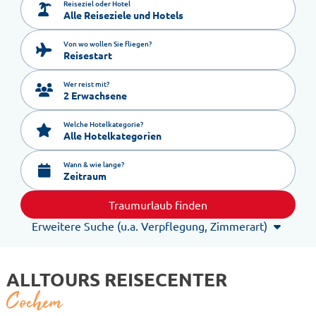
Reiseziel oder Hotel
Von wo wollen Sie fliegen?
Reisestart
Wer reist mit?
2 Erwachsene
Welche Hotelkategorie?
Alle Hotelkategorien
Wann & wie lange?
Zeitraum
Traumurlaub finden
Erweitere Suche (u.a. Verpflegung, Zimmerart)
ALLTOURS REISECENTER
Cochem