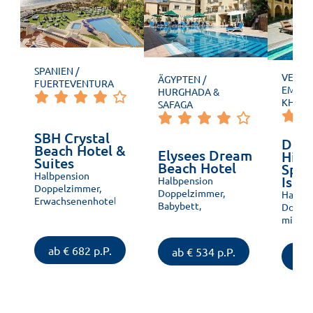
SPANIEN /
VEREI
ÄGYPTEN /
FUERTEVENTURA
EMIRAT
HURGHADA &
KHAIM
SAFAGA
SBH Crystal
Doub
Beach Hotel &
Elysees Dream
Hilt
Suites
Beach Hotel
Spa 
Halbpension
Isla
Halbpension
Doppelzimmer,
Doppelzimmer,
Halbpe
Erwachsenenhotel,
Babybett,
Doppel
Urlaub zu Zweit,
Babyausstattung,
mit Kin
Direkte
Familienfreundlich,
Babyau
Strandlage, Pool
Familienfreundlich,
Babysit
ab € 682 p.P.
beheizt,
ab € 534 p.P.
ab 
Kostenloses W-
Kosmet
Strandnähe,
LAN, Barrierefrei,
Behand
Massagen und
Strandnähe,
Direkte
Körperbehandlungen,
Massagen und
Famili
Arztservice,
Körperbehandlungen,
Familie